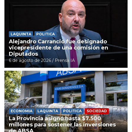
LAQUINTA
POLITICA
Alejandro Carrancio fue designado
vicepresidente de una comisión en
Diputados
6 de agosto de 2026
Prensa IA
ECONOMIA
LAQUINTA
POLITICA
SOCIEDAD
La Provincia asignó hasta $7.500
millones para sostener las inversiones
de ABSA