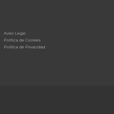
Aviso Legal
Política de Cookies
Política de Privacidad
Copyright © 2026
conexion5ta.com
Theme by:
Theme Horse
Proudly Powered by:
WordPress