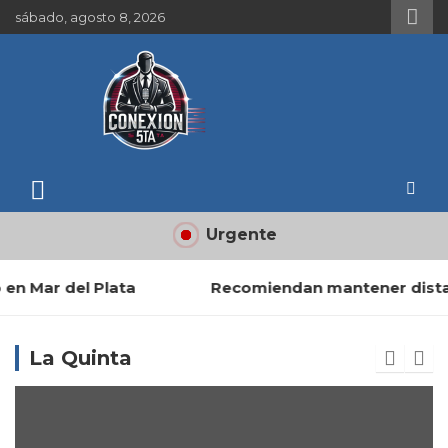
Skip
sábado, agosto 8, 2026
to
content
conexion5ta.com
Noticias de actualidad de la 5ta sección electoral
Urgente
Recomiendan mantener distancia ante la presenci
La Quinta