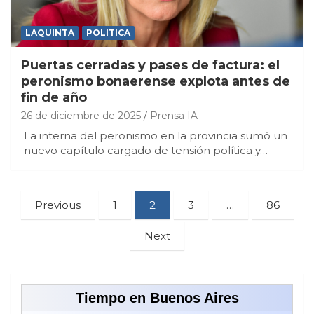
LAQUINTA
POLITICA
Puertas cerradas y pases de factura: el
peronismo bonaerense explota antes de
fin de año
26 de diciembre de 2025
Prensa IA
La interna del peronismo en la provincia sumó un
nuevo capítulo cargado de tensión política y…
Paginación
Previous
1
2
3
…
86
de
Next
entradas
Tiempo en Buenos Aires