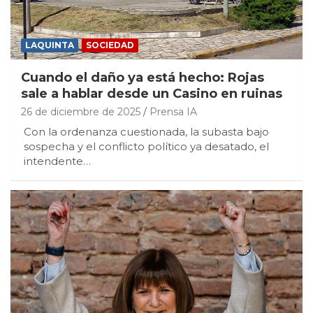
LAQUINTA
SOCIEDAD
Cuando el daño ya está hecho: Rojas
sale a hablar desde un Casino en ruinas
26 de diciembre de 2025
Prensa IA
Con la ordenanza cuestionada, la subasta bajo
sospecha y el conflicto político ya desatado, el
intendente…