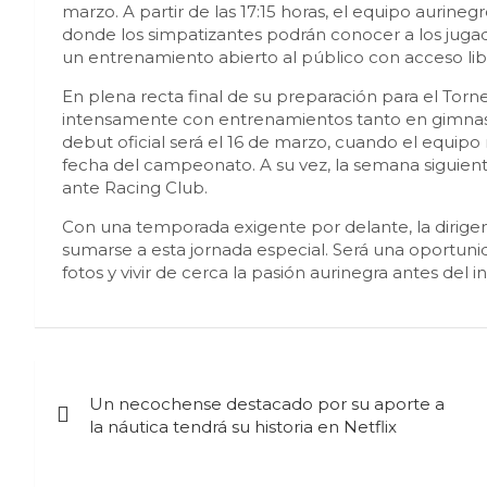
marzo. A partir de las 17:15 horas, el equipo aurineg
donde los simpatizantes podrán conocer a los jugad
un entrenamiento abierto al público con acceso libr
En plena recta final de su preparación para el Torn
intensamente con entrenamientos tanto en gimnasio
debut oficial será el 16 de marzo, cuando el equipo 
fecha del campeonato. A su vez, la semana siguien
ante Racing Club.
Con una temporada exigente por delante, la dirigenc
sumarse a esta jornada especial. Será una oportunid
fotos y vivir de cerca la pasión aurinegra antes del 
Navegación
Un necochense destacado por su aporte a
de
la náutica tendrá su historia en Netflix
entradas