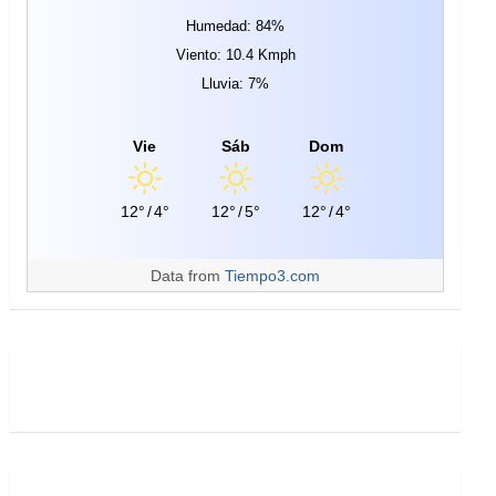
Humedad: 84%
Viento: 10.4 Kmph
Lluvia: 7%
Vie
Sáb
Dom
12°
/
4°
12°
/
5°
12°
/
4°
Data from
Tiempo3.com