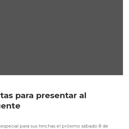
as para presentar al
gente
a especial para sus hinchas el próximo sábado 8 de