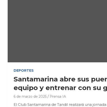
DEPORTES
Santamarina abre sus puert
equipo y entrenar con su 
6 de marzo de 2025
Prensa IA
El Club Santamarina de Tandil realizará una jornad