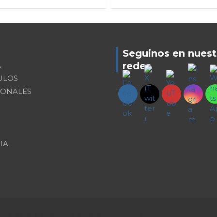
Seguinos en nuest
redes
A
ULOS
IONALES
IA
e Horse
Proudly Powered by:
WordPress