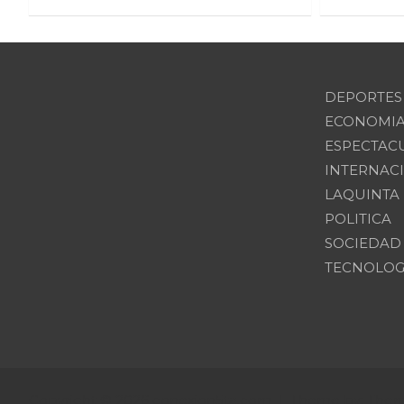
DEPORTES
ECONOMI
ESPECTAC
INTERNAC
LAQUINTA
POLITICA
SOCIEDAD
TECNOLOG
Copyright © 2026
conexion5ta.com
Theme by:
Them