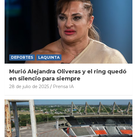
DEPORTES
LAQUINTA
Murió Alejandra Oliveras y el ring quedó
en silencio para siempre
28 de julio de 2025
Prensa IA