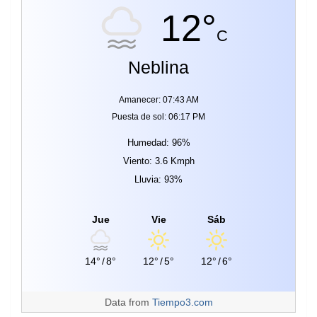
12°
C
Neblina
Amanecer: 07:43 AM
Puesta de sol: 06:17 PM
Humedad: 96%
Viento: 3.6 Kmph
Lluvia: 93%
Jue
Vie
Sáb
14°
/
8°
12°
/
5°
12°
/
6°
Data from
Tiempo3.com