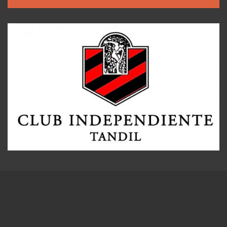
Copyright © 2026
conexion5ta.com
Theme by:
Theme Horse
Proudly Powered by:
WordPress