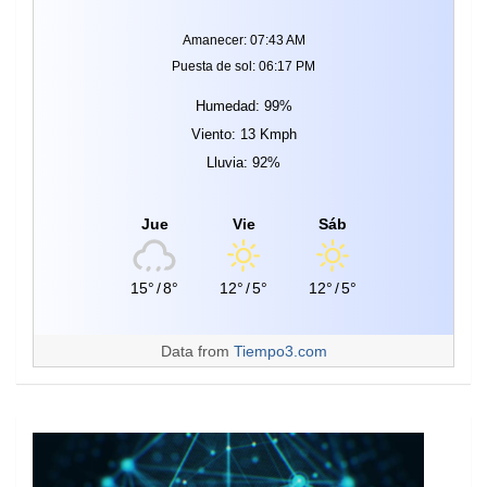
Amanecer: 07:43 AM
Puesta de sol: 06:17 PM
Humedad: 99%
Viento: 13 Kmph
Lluvia: 92%
Jue
Vie
Sáb
15°
/
8°
12°
/
5°
12°
/
5°
Data from
Tiempo3.com