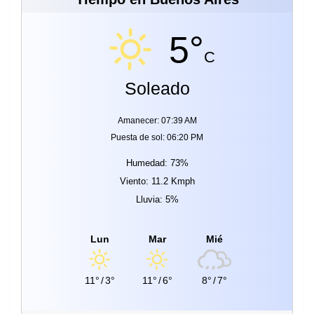
5°
C
Soleado
Amanecer: 07:39 AM
Puesta de sol: 06:20 PM
Humedad: 73%
Viento: 11.2 Kmph
Lluvia: 5%
Lun
Mar
Mié
11°
/
3°
11°
/
6°
8°
/
7°