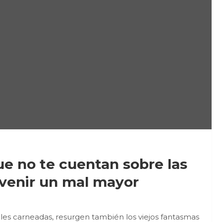
que no te cuentan sobre las
venir un mal mayor
onales carneadas, resurgen también los viejos fantasmas