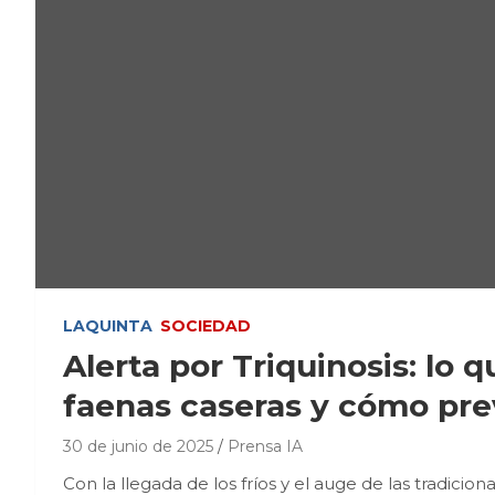
LAQUINTA
SOCIEDAD
Alerta por Triquinosis: lo 
faenas caseras y cómo pre
30 de junio de 2025
Prensa IA
Con la llegada de los fríos y el auge de las tradici