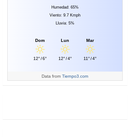
Humedad: 65%
Viento: 9.7 Kmph
Lluvia: 5%
Dom
Lun
Mar
12°
/
6°
12°
/
4°
11°
/
4°
Data from
Tiempo3.com