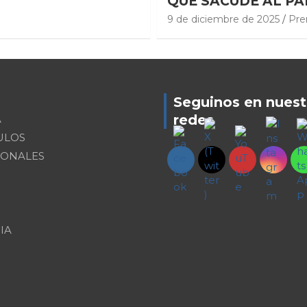
QUE SACUDE AL PA
9 de diciembre de 2025
Pre
Seguinos en nuest
redes
A
ULOS
IONALES
IA