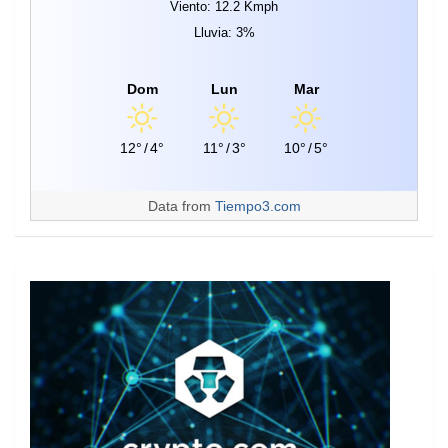
Viento: 12.2 Kmph
Lluvia: 3%
Dom
Lun
Mar
12°
/
4°
11°
/
3°
10°
/
5°
Data from
Tiempo3.com