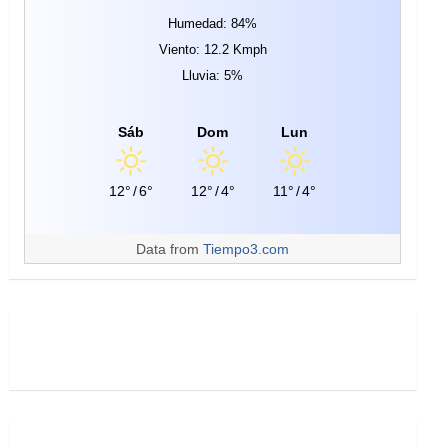
Humedad: 84%
Viento: 12.2 Kmph
Lluvia: 5%
Sáb
Dom
Lun
12°
/
6°
12°
/
4°
11°
/
4°
Data from
Tiempo3.com