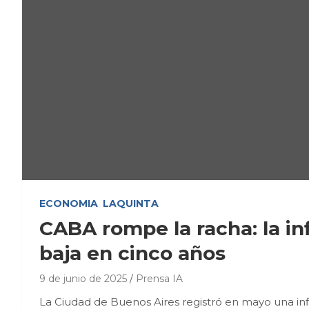
ECONOMIA
LAQUINTA
CABA rompe la racha: la in
baja en cinco años
9 de junio de 2025
Prensa IA
La Ciudad de Buenos Aires registró en mayo una inf