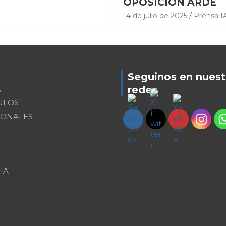
OPOSICIÓN ARDE
14 de julio de 2025
Prensa I
Seguinos en nuest
redes
A
ULOS
IONALES
IA