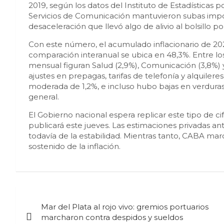
2019, según los datos del Instituto de Estadística
Servicios de Comunicación mantuvieron subas impor
desaceleración que llevó algo de alivio al bolsillo p
Con este número, el acumulado inflacionario de 202
comparación interanual se ubica en 48,3%. Entre lo
mensual figuran Salud (2,9%), Comunicación (3,8%) 
ajustes en prepagas, tarifas de telefonía y alquile
moderada de 1,2%, e incluso hubo bajas en verdura
general.
El Gobierno nacional espera replicar este tipo de ci
publicará este jueves. Las estimaciones privadas a
todavía de la estabilidad. Mientras tanto, CABA ma
sostenido de la inflación.
Navegación
Mar del Plata al rojo vivo: gremios portuarios
de
marcharon contra despidos y sueldos