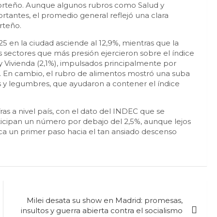
s porteño. Aunque algunos rubros como Salud y
tantes, el promedio general reflejó una clara
orteño.
5 en la ciudad asciende al 12,9%, mientras que la
s sectores que más presión ejercieron sobre el índice
y Vivienda (2,1%), impulsados principalmente por
res. En cambio, el rubro de alimentos mostró una suba
s y legumbres, que ayudaron a contener el índice
fras a nivel país, con el dato del INDEC que se
nticipan un número por debajo del 2,5%, aunque lejos
rca un primer paso hacia el tan ansiado descenso
Milei desata su show en Madrid: promesas,
insultos y guerra abierta contra el socialismo