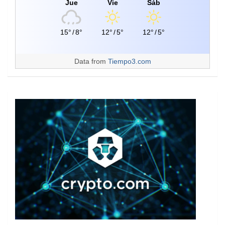
Jue
Vie
Sáb
15°
/
8°
12°
/
5°
12°
/
5°
Data from
Tiempo3.com