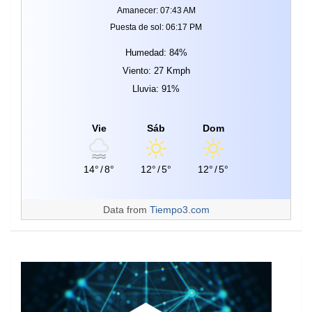
Amanecer: 07:43 AM
Puesta de sol: 06:17 PM
Humedad: 84%
Viento: 27 Kmph
Lluvia: 91%
Vie
Sáb
Dom
14°
/
8°
12°
/
5°
12°
/
5°
Data from
Tiempo3.com