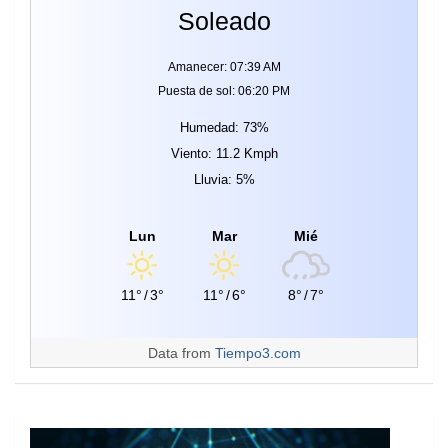
Soleado
Amanecer: 07:39 AM
Puesta de sol: 06:20 PM
Humedad: 73%
Viento: 11.2 Kmph
Lluvia: 5%
Lun
Mar
Mié
11°
/
3°
11°
/
6°
8°
/
7°
Data from
Tiempo3.com