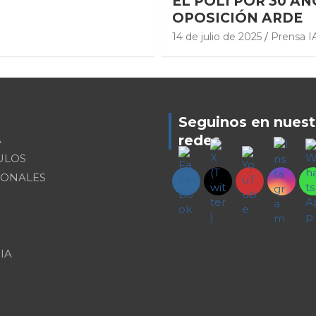
EL POLI POR 30 AÑ
OPOSICIÓN ARDE
14 de julio de 2025
Prensa I
Seguinos en nuest
redes
A
ULOS
IONALES
IA