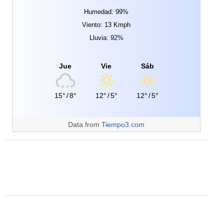
Humedad: 99%
Viento: 13 Kmph
Lluvia: 92%
Jue
Vie
Sáb
15°
/
8°
12°
/
5°
12°
/
5°
Data from
Tiempo3.com