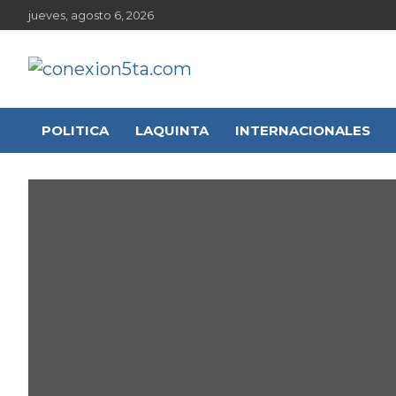
Skip
jueves, agosto 6, 2026
to
content
conexion5ta.com
Noticias de actualidad de la 5ta sección electoral
POLITICA
LAQUINTA
INTERNACIONALES