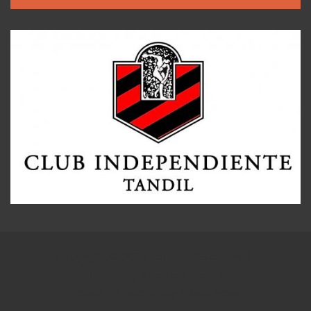
Copyright © 2026
conexion5ta.com
Theme by:
Theme Horse
Proudly Powered by:
WordPress