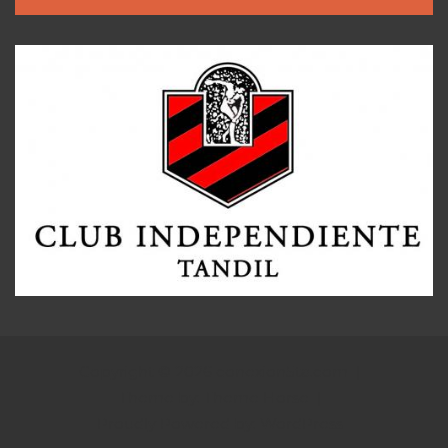
Copyright © 2026
conexion5ta.com
Theme by:
Theme Horse
Proudly Powered by:
WordPress