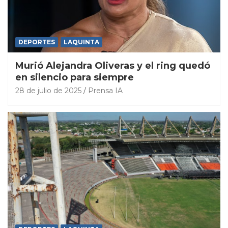
DEPORTES
LAQUINTA
Murió Alejandra Oliveras y el ring quedó
en silencio para siempre
28 de julio de 2025
Prensa IA