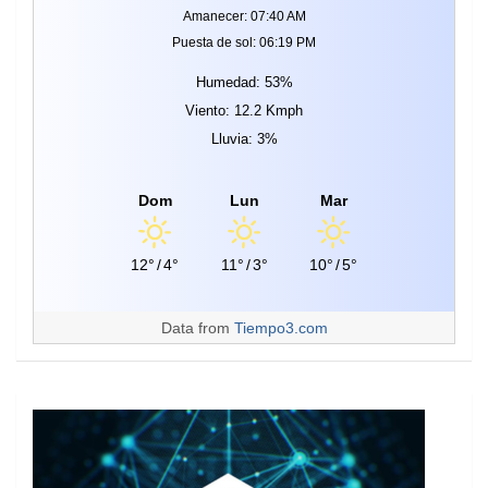
Amanecer: 07:40 AM
Puesta de sol: 06:19 PM
Humedad: 53%
Viento: 12.2 Kmph
Lluvia: 3%
Dom
Lun
Mar
12°
/
4°
11°
/
3°
10°
/
5°
Data from
Tiempo3.com