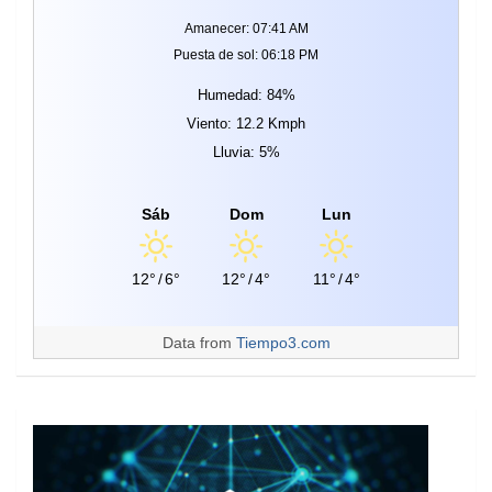
Amanecer: 07:41 AM
Puesta de sol: 06:18 PM
Humedad: 84%
Viento: 12.2 Kmph
Lluvia: 5%
Sáb
Dom
Lun
12°
/
6°
12°
/
4°
11°
/
4°
Data from
Tiempo3.com