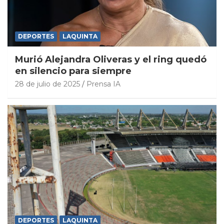
DEPORTES
LAQUINTA
Murió Alejandra Oliveras y el ring quedó
en silencio para siempre
28 de julio de 2025
Prensa IA
DEPORTES
LAQUINTA