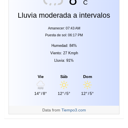
C
Lluvia moderada a intervalos
Amanecer: 07:43 AM
Puesta de sol: 06:17 PM
Humedad: 84%
Viento: 27 Kmph
Lluvia: 91%
Vie
Sáb
Dom
14°
/
8°
12°
/
5°
12°
/
5°
Data from
Tiempo3.com