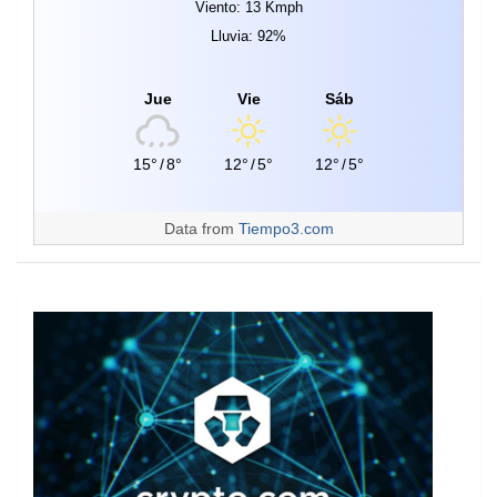
Viento: 13 Kmph
Lluvia: 92%
Jue
Vie
Sáb
15°
/
8°
12°
/
5°
12°
/
5°
Data from
Tiempo3.com