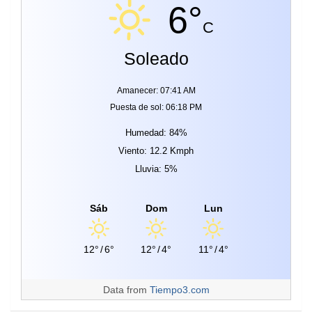
6°
C
Soleado
Amanecer: 07:41 AM
Puesta de sol: 06:18 PM
Humedad: 84%
Viento: 12.2 Kmph
Lluvia: 5%
Sáb
Dom
Lun
12°
/
6°
12°
/
4°
11°
/
4°
Data from
Tiempo3.com