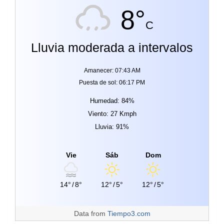
8°
C
Lluvia moderada a intervalos
Amanecer: 07:43 AM
Puesta de sol: 06:17 PM
Humedad: 84%
Viento: 27 Kmph
Lluvia: 91%
Vie
Sáb
Dom
14°
/
8°
12°
/
5°
12°
/
5°
Data from
Tiempo3.com