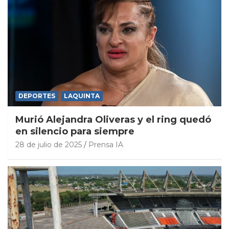
DEPORTES
LAQUINTA
Murió Alejandra Oliveras y el ring quedó
en silencio para siempre
28 de julio de 2025
Prensa IA