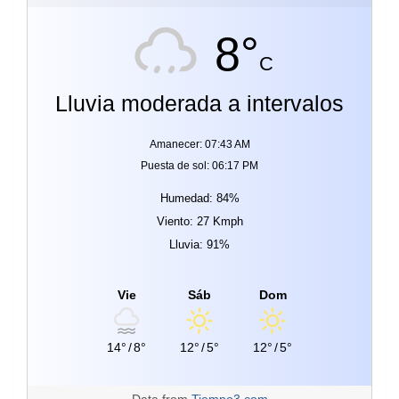
8°
C
Lluvia moderada a intervalos
Amanecer: 07:43 AM
Puesta de sol: 06:17 PM
Humedad: 84%
Viento: 27 Kmph
Lluvia: 91%
Vie
Sáb
Dom
14°
/
8°
12°
/
5°
12°
/
5°
Data from
Tiempo3.com