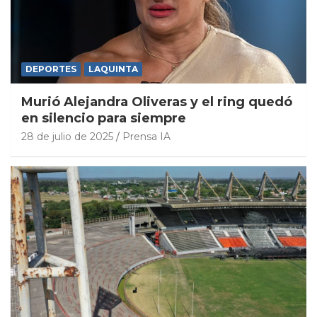
DEPORTES
LAQUINTA
Murió Alejandra Oliveras y el ring quedó
en silencio para siempre
28 de julio de 2025
Prensa IA