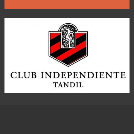
Copyright © 2026
conexion5ta.com
Theme by:
Theme Horse
Proudly Powered by:
WordPress