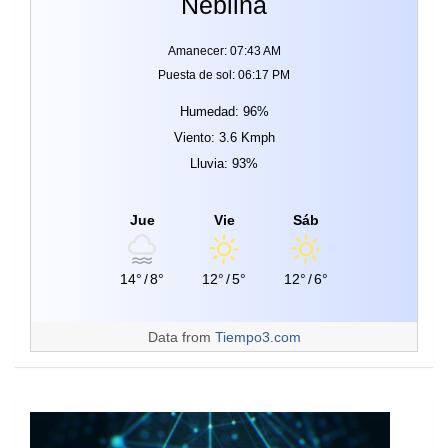
Neblina
Amanecer: 07:43 AM
Puesta de sol: 06:17 PM
Humedad: 96%
Viento: 3.6 Kmph
Lluvia: 93%
Jue
Vie
Sáb
14°
/
8°
12°
/
5°
12°
/
6°
Data from
Tiempo3.com