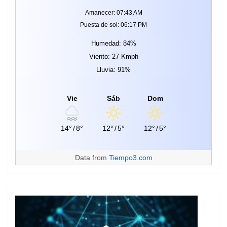
Amanecer: 07:43 AM
Puesta de sol: 06:17 PM
Humedad: 84%
Viento: 27 Kmph
Lluvia: 91%
Vie
Sáb
Dom
14°
/
8°
12°
/
5°
12°
/
5°
Data from
Tiempo3.com