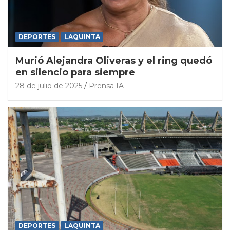
DEPORTES
LAQUINTA
Murió Alejandra Oliveras y el ring quedó
en silencio para siempre
28 de julio de 2025
Prensa IA
DEPORTES
LAQUINTA