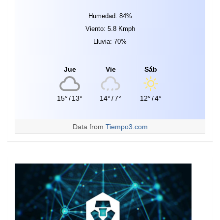
Humedad: 84%
Viento: 5.8 Kmph
Lluvia: 70%
Jue
Vie
Sáb
15°
/
13°
14°
/
7°
12°
/
4°
Data from
Tiempo3.com