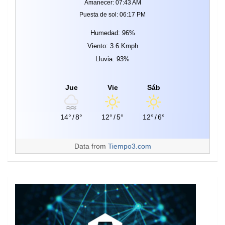
Amanecer: 07:43 AM
Puesta de sol: 06:17 PM
Humedad: 96%
Viento: 3.6 Kmph
Lluvia: 93%
Jue
Vie
Sáb
14°
/
8°
12°
/
5°
12°
/
6°
Data from
Tiempo3.com