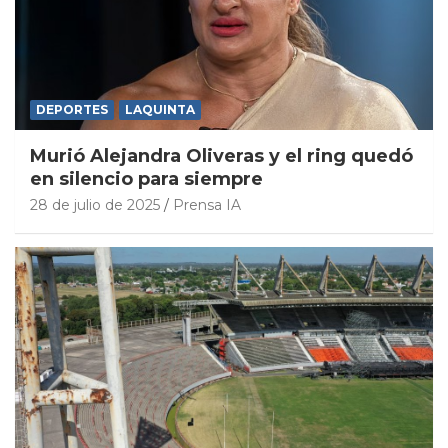
DEPORTES
LAQUINTA
Murió Alejandra Oliveras y el ring quedó
en silencio para siempre
28 de julio de 2025
Prensa IA