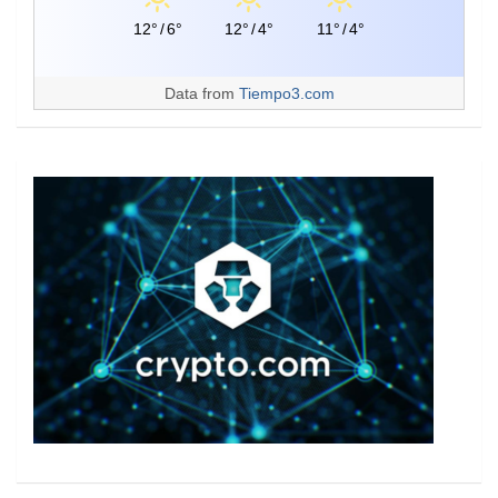
12°
/
6°
12°
/
4°
11°
/
4°
Data from
Tiempo3.com