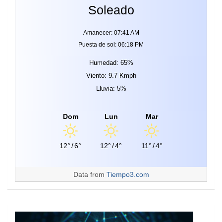
Soleado
Amanecer: 07:41 AM
Puesta de sol: 06:18 PM
Humedad: 65%
Viento: 9.7 Kmph
Lluvia: 5%
Dom
Lun
Mar
12°
/
6°
12°
/
4°
11°
/
4°
Data from
Tiempo3.com