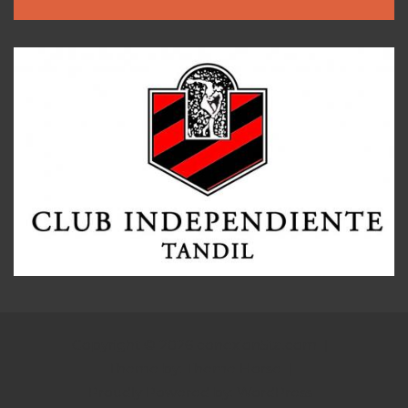
Copyright © 2026
conexion5ta.com
Theme by:
Theme Horse
Proudly Powered by:
WordPress