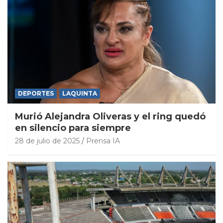
DEPORTES
LAQUINTA
Murió Alejandra Oliveras y el ring quedó
en silencio para siempre
28 de julio de 2025
Prensa IA