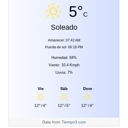
5°
C
Soleado
Amanecer: 07:42 AM
Puesta de sol: 06:18 PM
Humedad: 84%
Viento: 10.4 Kmph
Lluvia: 7%
Vie
Sáb
Dom
12°
/
4°
12°
/
5°
12°
/
4°
Data from
Tiempo3.com