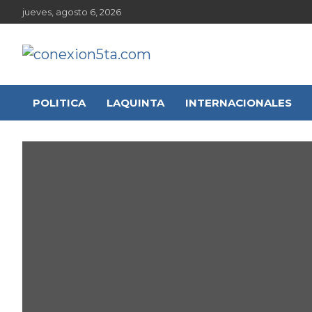
Skip
jueves, agosto 6, 2026
to
content
conexion5ta.com
Noticias de actualidad de la 5ta sección electoral
POLITICA
LAQUINTA
INTERNACIONALES