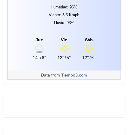
Humedad: 96%
Viento: 3.6 Kmph
Lluvia: 93%
Jue
Vie
Sáb
14°
/
8°
12°
/
5°
12°
/
6°
Data from
Tiempo3.com