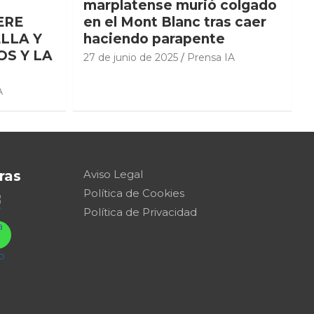
marplatense murió colgado
ERE
en el Mont Blanc tras caer
LLA Y
haciendo parapente
OS Y LA
27 de junio de 2025
Prensa IA
A
ras
Aviso Legal
Política de Cookies
Política de Privacidad