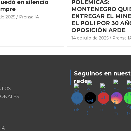
quedó en silencio
POLÉMICAS:
empre
MONTENEGRO QUI
ENTREGAR EL MINE
 de 2025
Prensa IA
EL POLI POR 30 AÑ
OPOSICIÓN ARDE
14 de julio de 2025
Prensa I
Seguinos en nuest
redes
A
ULOS
IONALES
IA