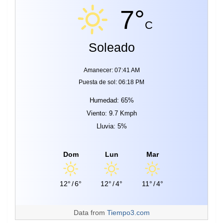
7°
C
Soleado
Amanecer: 07:41 AM
Puesta de sol: 06:18 PM
Humedad: 65%
Viento: 9.7 Kmph
Lluvia: 5%
Dom
Lun
Mar
12°
/
6°
12°
/
4°
11°
/
4°
Data from
Tiempo3.com