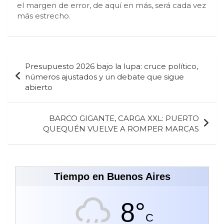
el margen de error, de aquí en más, será cada vez
más estrecho.
Navegación
Presupuesto 2026 bajo la lupa: cruce político,
de
números ajustados y un debate que sigue
abierto
entradas
BARCO GIGANTE, CARGA XXL: PUERTO
QUEQUÉN VUELVE A ROMPER MARCAS
Tiempo en Buenos Aires
8°
C