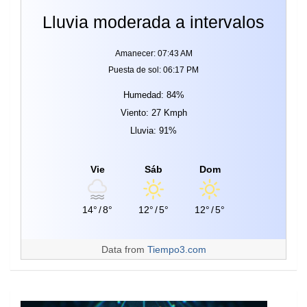
Lluvia moderada a intervalos
Amanecer: 07:43 AM
Puesta de sol: 06:17 PM
Humedad: 84%
Viento: 27 Kmph
Lluvia: 91%
Vie
Sáb
Dom
14°
/
8°
12°
/
5°
12°
/
5°
Data from
Tiempo3.com