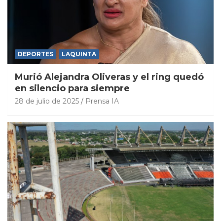
DEPORTES
LAQUINTA
Murió Alejandra Oliveras y el ring quedó
en silencio para siempre
28 de julio de 2025
Prensa IA