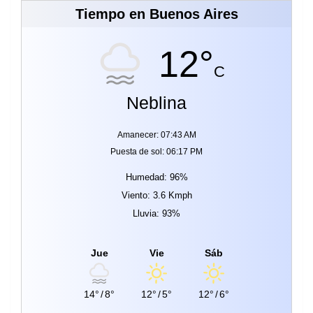
Tiempo en Buenos Aires
12°
C
Neblina
Amanecer: 07:43 AM
Puesta de sol: 06:17 PM
Humedad: 96%
Viento: 3.6 Kmph
Lluvia: 93%
Jue
Vie
Sáb
14°
/
8°
12°
/
5°
12°
/
6°