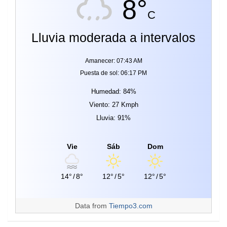
8°
C
Lluvia moderada a intervalos
Amanecer: 07:43 AM
Puesta de sol: 06:17 PM
Humedad: 84%
Viento: 27 Kmph
Lluvia: 91%
Vie
Sáb
Dom
14°
/
8°
12°
/
5°
12°
/
5°
Data from
Tiempo3.com